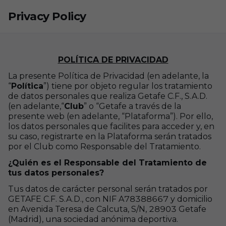
Skip to main content
Privacy Policy
POLÍTICA DE PRIVACIDAD
La presente Política de Privacidad (en adelante, la
“
Política
”) tiene por objeto regular los tratamiento
de datos personales que realiza
Getafe C.F., S.A.D.
(en
adelante,
“
Club
” o “Getafe
a través de la
presente web (en adelante, “Plataforma”). Por ello,
los datos personales que facilites para acceder y, en
su caso, registrarte en la Plataforma serán tratados
por el Club como Responsable del Tratamiento.
¿Quién es el Responsable del Tratamiento de
tus datos personales?
Tus datos de carácter personal serán tratados por
GETAFE C.F. S.A.D., con NIF A78388667 y domicilio
en Avenida Teresa de Calcuta, S/N, 28903 Getafe
(Madrid), una sociedad anónima deportiva.