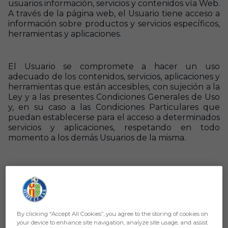
usuarios información, servicios y contenidos vía Web.
A través de la página web, el Usuario tiene acceso a
información sobre productos y servicios específicos,
herramientas y aplicaciones.
El Usuario se compromete a hacer un uso
adecuado de los contenidos, servicios, aplicaciones y
herramientas que están accesibles, con sujeción a la
Ley y a las presentes Condiciones Generales de Uso
y, en su caso a las Condiciones Particulares que
puedan establecerse para el acceso a determinados
servicios y aplicaciones, respetando en todo
momento a los demás Usuarios de la misma.
En caso de incumplimiento total o parcial por el
Usuario de las presentes condiciones Generales de
Uso, GETAFE C.F., S.A.D. se reserva el derecho de
denegar el acceso a los servicios sin necesidad de
previo aviso al Usuario.
By clicking “Accept All Cookies”, you agree to the storing of cookies on
your device to enhance site navigation, analyze site usage, and assist