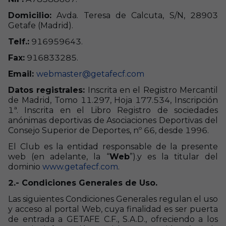
Domicilio:
Avda. Teresa de Calcuta, S/N, 28903
Getafe (Madrid).
Telf.:
916959643.
Fax:
916833285.
Email:
webmaster@getafecf.com
Datos registrales:
Inscrita en el Registro Mercantil
de Madrid, Tomo 11.297, Hoja 177.534, Inscripción
1ª. Inscrita en el Libro Registro de sociedades
anónimas deportivas de Asociaciones Deportivas del
Consejo Superior de Deportes, nº 66, desde 1996.
El Club es la entidad responsable de la presente
web (en adelante, la “
Web
”).y es la titular del
dominio
www.getafecf.com
.
2.- Condiciones Generales de Uso.
Las siguientes Condiciones Generales regulan el uso
y acceso al portal Web, cuya finalidad es ser puerta
de entrada a GETAFE C.F., S.A.D., ofreciendo a los