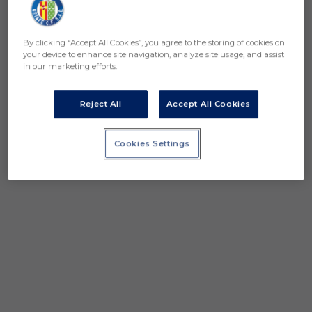
VISITA nuestra web
http://www.getafecf.com SÍGUENOS en
redes sociales Facebook:
By clicking “Accept All Cookies”, you agree to the storing of cookies on
https://www.facebook.com/GetafeCF
your device to enhance site navigation, analyze site usage, and assist
Twitter: https://twitter.com/GetafeCF
in our marketing efforts.
Instagra
Reject All
Accept All Cookies
Cookies Settings