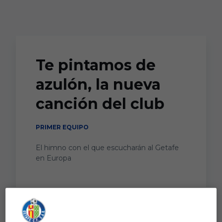
Skip to main content
Te pintamos de
azulón, la nueva
canción del club
PRIMER EQUIPO
El himno con el que escucharán al Getafe
en Europa