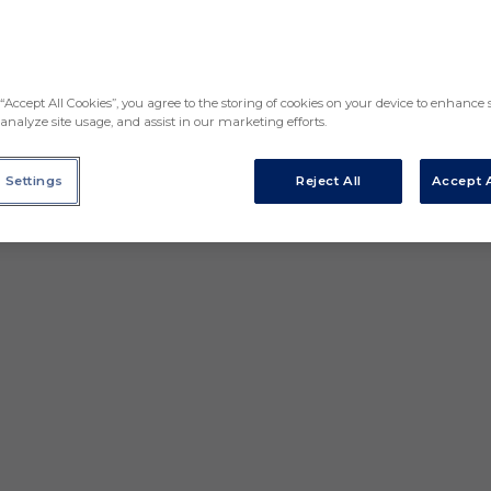
“Accept All Cookies”, you agree to the storing of cookies on your device to enhance s
analyze site usage, and assist in our marketing efforts.
 Settings
Reject All
Accept A