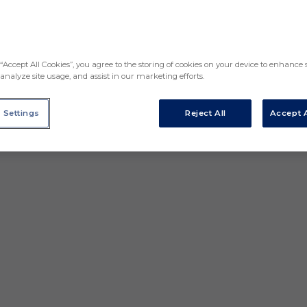
“Accept All Cookies”, you agree to the storing of cookies on your device to enhance s
analyze site usage, and assist in our marketing efforts.
 Settings
Reject All
Accept A