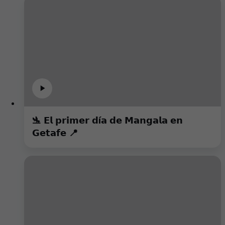
🛬 𝗘𝗹 𝗽𝗿𝗶𝗺𝗲𝗿 𝗱í𝗮 𝗱𝗲 𝗠𝗮𝗻𝗴𝗮𝗹𝗮 𝗲𝗻
𝗚𝗲𝘁𝗮𝗳𝗲 📍