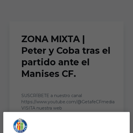
Skip to main content
ZONA MIXTA |
Peter y Coba tras el
partido ante el
Manises CF.
SUSCRÍBETE a nuestro canal
https://www.youtube.com/@GetafeCFmedia
VISITA nuestra web
http://www.getafecf.com ...