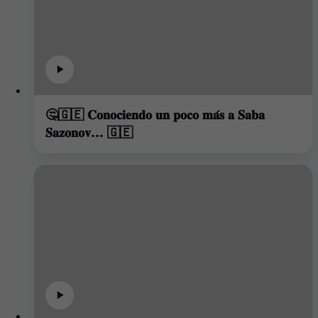
🤔🇬🇪 𝐂𝐨𝐧𝐨𝐜𝐢𝐞𝐧𝐝𝐨 𝐮𝐧 𝐩𝐨𝐜𝐨 𝐦𝐚́𝐬 𝐚 𝐒𝐚𝐛𝐚
𝐒𝐚𝐳𝐨𝐧𝐨𝐯... 🇬🇪