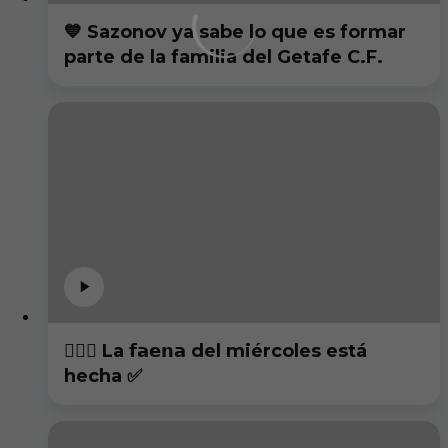
💙 Sazonov ya sabe lo que es formar
parte de la familia del Getafe C.F.
🏋🏻‍♂️ La 𝗳𝗮𝗲𝗻𝗮 del miércoles está
hecha ✅