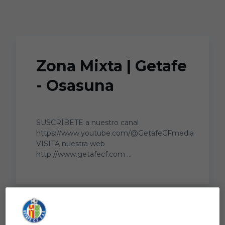
Skip to main content
Zona Mixta | Getafe
- Osasuna
SUSCRÍBETE a nuestro canal
https://www.youtube.com/@GetafeCFmedia
VISITA nuestra web
http://www.getafecf.com ...