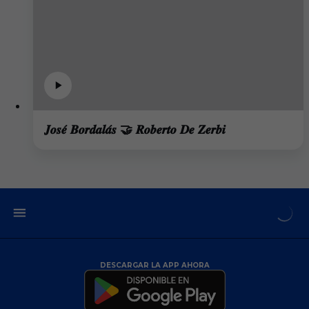
𝑱𝒐𝒔𝒆́ 𝑩𝒐𝒓𝒅𝒂𝒍𝒂́𝒔 🤝 𝑹𝒐𝒃𝒆𝒓𝒕𝒐 𝑫𝒆 𝒁𝒆𝒓𝒃𝒊
DESCARGAR LA APP AHORA