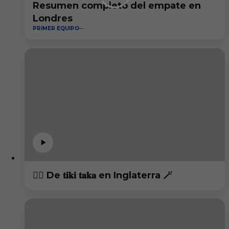
Resumen completo del empate en
Londres
PRIMER EQUIPO
😮‍💨 De 𝐭𝐢𝐤𝐢 𝐭𝐚𝐤𝐚 en Inglaterra 🪄