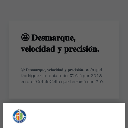
Skip to main content
🤩 𝐃𝐞𝐬𝐦𝐚𝐫𝐪𝐮𝐞,
𝐯𝐞𝐥𝐨𝐜𝐢𝐝𝐚𝐝 𝐲 𝐩𝐫𝐞𝐜𝐢𝐬𝐢𝐨́𝐧.
🤩 𝐃𝐞𝐬𝐦𝐚𝐫𝐪𝐮𝐞, 𝐯𝐞𝐥𝐨𝐜𝐢𝐝𝐚𝐝 𝐲 𝐩𝐫𝐞𝐜𝐢𝐬𝐢𝐨́𝐧. 🔥 Ángel
Rodríguez lo tenía todo. 🔙 Allá por 2018
en un #GetafeCelta que terminó con 3-0.