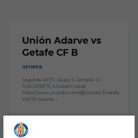
Skip to main content
Unión Adarve vs
Getafe CF B
GETAFE B
Segunda RFEF. Grupo V. Jornada 32
SUSCRÍBETE a nuestro canal
https://www.youtube.com/@GetafeCFmedia
VISITA nuestra ...