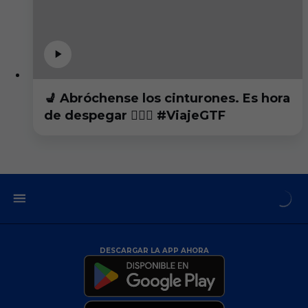
💺 Abróchense los cinturones. Es hora
de despegar 👨🏻‍✈️ #ViajeGTF
DESCARGAR LA APP AHORA