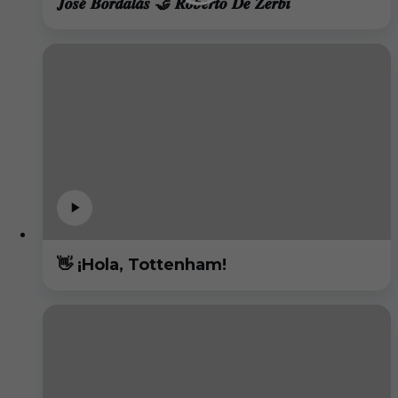
𝑱𝒐𝒔𝒆́ 𝑩𝒐𝒓𝒅𝒂𝒍𝒂́𝒔 🤝 𝑹𝒐𝒃𝒆𝒓𝒕𝒐 𝑫𝒆 𝒁𝒆𝒓𝒃𝒊
👋 ¡Hola, Tottenham!