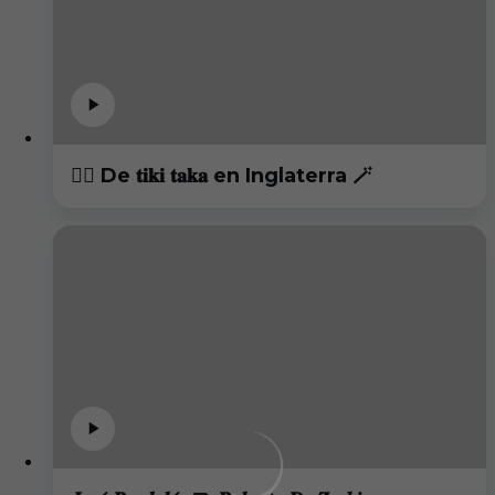
😮‍💨 De 𝐭𝐢𝐤𝐢 𝐭𝐚𝐤𝐚 en Inglaterra 🪄