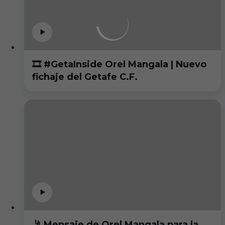
🎞️ #GetaInside Orel Mangala | Nuevo
fichaje del Getafe C.F.
🤳 Mensaje de Orel Mangala para la