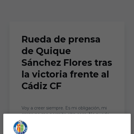
Skip to main content
Rueda de prensa
de Quique
Sánchez Flores tras
la victoria frente al
Cádiz CF
Voy a creer siempre. Es mi obligación, mi
cargo no me permite otra cosa. No puedo
ir al vestuario con la sensación de que me ...