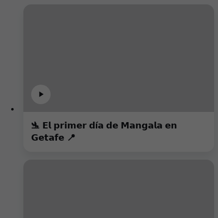
🛬 𝗘𝗹 𝗽𝗿𝗶𝗺𝗲𝗿 𝗱í𝗮 𝗱𝗲 𝗠𝗮𝗻𝗴𝗮𝗹𝗮 𝗲𝗻
𝗚𝗲𝘁𝗮𝗳𝗲 📍