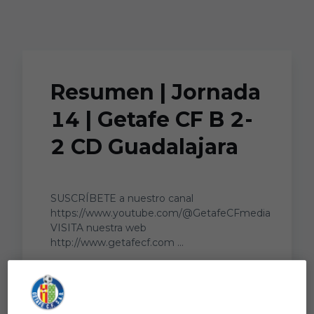
Skip to main content
Resumen | Jornada
14 | Getafe CF B 2-
2 CD Guadalajara
SUSCRÍBETE a nuestro canal
https://www.youtube.com/@GetafeCFmedia
VISITA nuestra web
http://www.getafecf.com ...