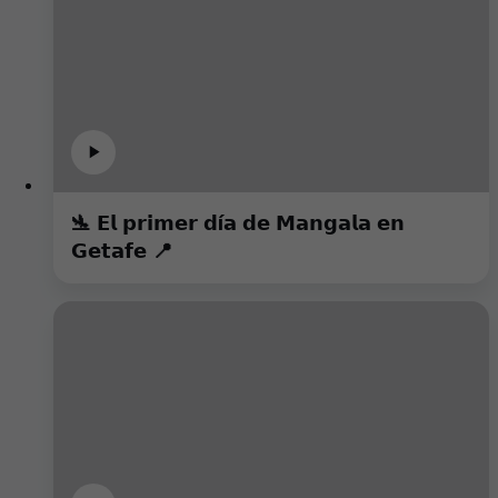
🛬 𝗘𝗹 𝗽𝗿𝗶𝗺𝗲𝗿 𝗱í𝗮 𝗱𝗲 𝗠𝗮𝗻𝗴𝗮𝗹𝗮 𝗲𝗻
𝗚𝗲𝘁𝗮𝗳𝗲 📍