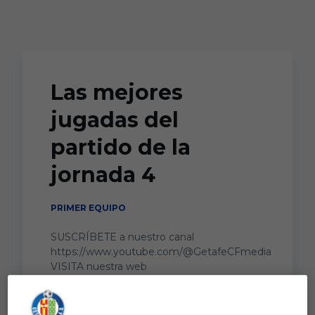
Skip to main content
Las mejores
jugadas del
partido de la
jornada 4
PRIMER EQUIPO
SUSCRÍBETE a nuestro canal
https://www.youtube.com/@GetafeCFmedia
VISITA nuestra web
http://www.getafecf.com ...