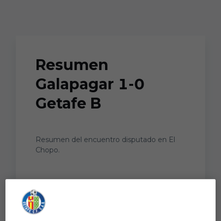
Skip to main content
Resumen
Galapagar 1-0
Getafe B
Resumen del encuentro disputado en El
Chopo.