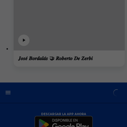
𝑱𝒐𝒔𝒆́ 𝑩𝒐𝒓𝒅𝒂𝒍𝒂́𝒔 🤝 𝑹𝒐𝒃𝒆𝒓𝒕𝒐 𝑫𝒆 𝒁𝒆𝒓𝒃𝒊
DESCARGAR LA APP AHORA