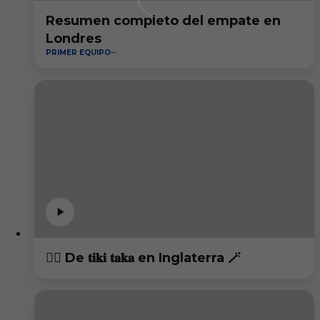
Resumen completo del empate en
Londres
PRIMER EQUIPO
😮‍💨 De 𝐭𝐢𝐤𝐢 𝐭𝐚𝐤𝐚 en Inglaterra 🪄