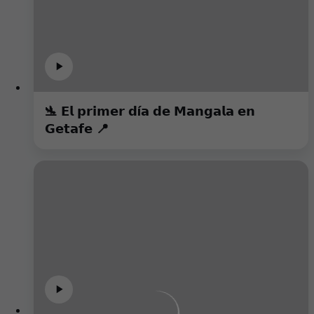
🛬 𝗘𝗹 𝗽𝗿𝗶𝗺𝗲𝗿 𝗱í𝗮 𝗱𝗲 𝗠𝗮𝗻𝗴𝗮𝗹𝗮 𝗲𝗻
𝗚𝗲𝘁𝗮𝗳𝗲 📍