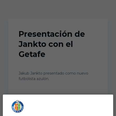
Skip to main content
Presentación de
Jankto con el
Getafe
Jakub Jankto presentado como nuevo
futbolista azulón.