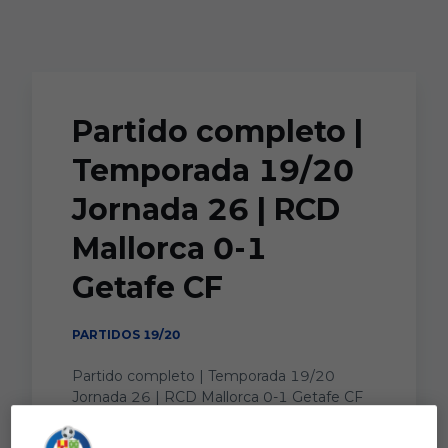
Skip to main content
Partido completo |
Temporada 19/20
Jornada 26 | RCD
Mallorca 0-1
Getafe CF
PARTIDOS 19/20
Partido completo | Temporada 19/20
Jornada 26 | RCD Mallorca 0-1 Getafe CF