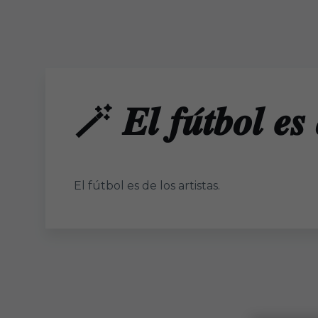
Skip to main content
🪄 𝑬𝒍 𝒇𝒖́𝒕𝒃𝒐𝒍 𝒆𝒔 
El fútbol es de los artistas.