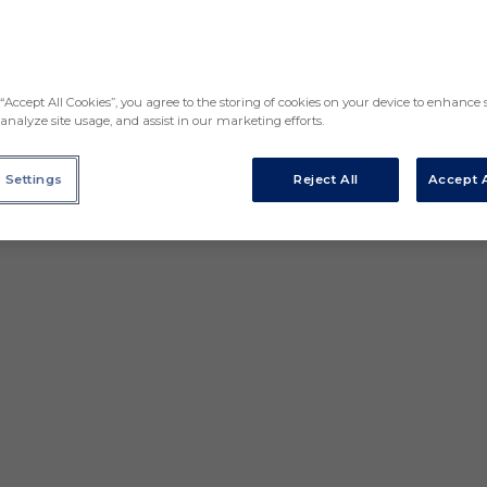
“Accept All Cookies”, you agree to the storing of cookies on your device to enhance s
analyze site usage, and assist in our marketing efforts.
 Settings
Reject All
Accept A