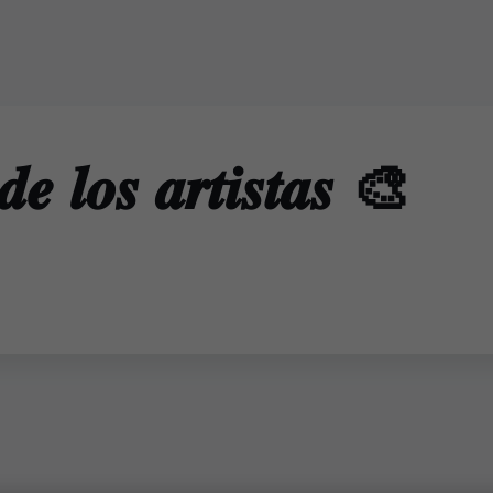
𝒅𝒆 𝒍𝒐𝒔 𝒂𝒓𝒕𝒊𝒔𝒕𝒂𝒔 🎨