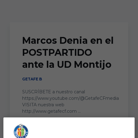
Skip to main content
Marcos Denia en el
POSTPARTIDO
ante la UD Montijo
GETAFE B
SUSCRÍBETE a nuestro canal
https://www.youtube.com/@GetafeCFmedia
VISITA nuestra web
http://www.getafecf.com ...