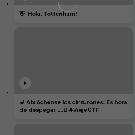
👋 ¡Hola, Tottenham!
💺 Abróchense los cinturones. Es hora
de despegar 👨🏻‍✈️ #ViajeGTF