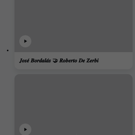
𝑱𝒐𝒔𝒆́ 𝑩𝒐𝒓𝒅𝒂𝒍𝒂́𝒔 🤝 𝑹𝒐𝒃𝒆𝒓𝒕𝒐 𝑫𝒆 𝒁𝒆𝒓𝒃𝒊