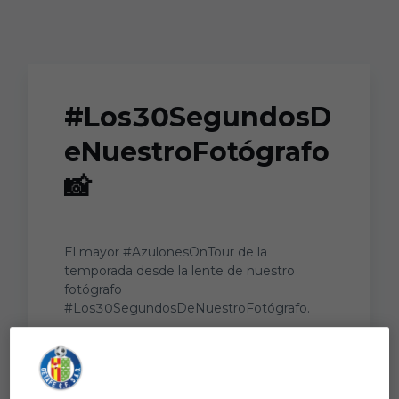
Skip to main content
#Los30SegundosD
eNuestroFotógrafo
📸
El mayor #AzulonesOnTour de la
temporada desde la lente de nuestro
fotógrafo
#Los30SegundosDeNuestroFotógrafo.