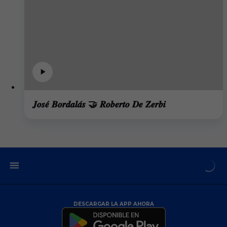
𝑱𝒐𝒔𝒆́ 𝑩𝒐𝒓𝒅𝒂𝒍𝒂́𝒔 🤝 𝑹𝒐𝒃𝒆𝒓𝒕𝒐 𝑫𝒆 𝒁𝒆𝒓𝒃𝒊
DESCARGAR LA APP AHORA