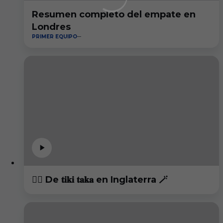
Resumen completo del empate en
Londres
PRIMER EQUIPO
😮‍💨 De 𝐭𝐢𝐤𝐢 𝐭𝐚𝐤𝐚 en Inglaterra 🪄