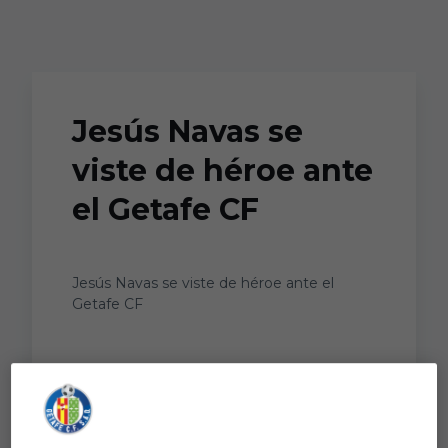
Skip to main content
Jesús Navas se
viste de héroe ante
el Getafe CF
Jesús Navas se viste de héroe ante el
Getafe CF