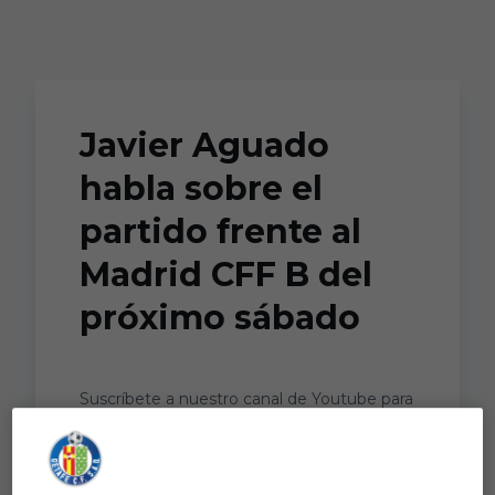
Skip to main content
Javier Aguado
habla sobre el
partido frente al
Madrid CFF B del
próximo sábado
Suscríbete a nuestro canal de Youtube para
estar al día con los mejores vídeos!
Síguenos en nuestras redes sociales: ...