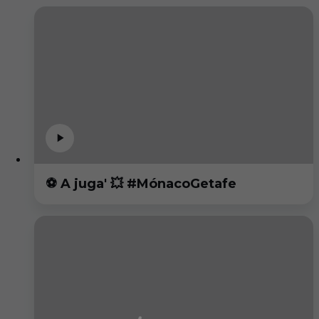
⚽️ A juga' 💥 #MónacoGetafe