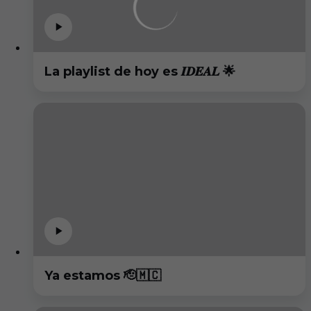
La playlist de hoy es 𝑰𝑫𝑬𝑨𝑳 🌟
Ya estamos 🫡🇲🇨