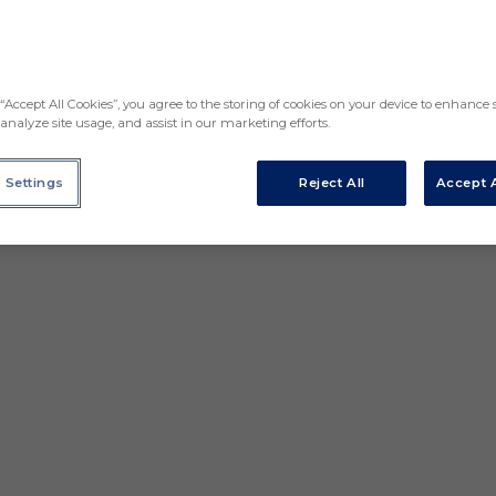
“Accept All Cookies”, you agree to the storing of cookies on your device to enhance s
analyze site usage, and assist in our marketing efforts.
 Settings
Reject All
Accept A