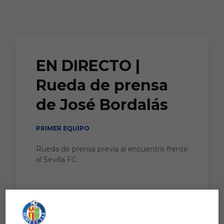
Skip to main content
EN DIRECTO |
Rueda de prensa
de José Bordalás
PRIMER EQUIPO
Rueda de prensa previa al encuentro frente
al Sevilla FC.