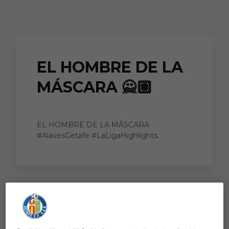
Skip to main content
EL HOMBRE DE LA
MÁSCARA 🙅🏽
EL HOMBRE DE LA MÁSCARA
#AlavesGetafe #LaLigaHighlights.