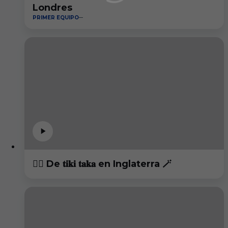
Londres
PRIMER EQUIPO
😮‍💨 De 𝐭𝐢𝐤𝐢 𝐭𝐚𝐤𝐚 en Inglaterra 🪄