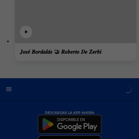
𝑱𝒐𝒔𝒆́ 𝑩𝒐𝒓𝒅𝒂𝒍𝒂́𝒔 🤝 𝑹𝒐𝒃𝒆𝒓𝒕𝒐 𝑫𝒆 𝒁𝒆𝒓𝒃𝒊
DESCARGAR LA APP AHORA