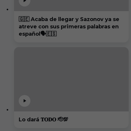
🇬🇪 Acaba de llegar y Sazonov ya se
atreve con sus primeras palabras en
español🗣️🇪🇸
Lo dará 𝐓𝐎𝐃𝐎 🫡💯