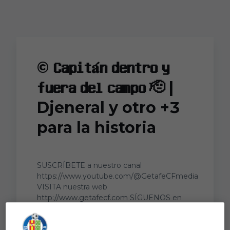
Skip to main content
©️ 𝐂𝐚𝐩𝐢𝐭𝐚́𝐧 𝐝𝐞𝐧𝐭𝐫𝐨 𝐲
𝐟𝐮𝐞𝐫𝐚 𝐝𝐞𝐥 𝐜𝐚𝐦𝐩𝐨 🫡 |
Djeneral y otro +3
para la historia
SUSCRÍBETE a nuestro canal
https://www.youtube.com/@GetafeCFmedia
VISITA nuestra web
http://www.getafecf.com SÍGUENOS en
redes sociales Facebook:
https://www.facebook.com/GetafeCF