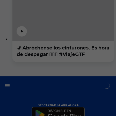
💺 Abróchense los cinturones. Es hora
de despegar 👨🏻‍✈️ #ViajeGTF
DESCARGAR LA APP AHORA