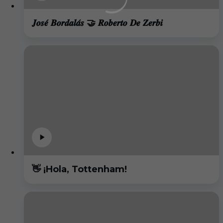
𝑱𝒐𝒔𝒆́ 𝑩𝒐𝒓𝒅𝒂𝒍𝒂́𝒔 🤝 𝑹𝒐𝒃𝒆𝒓𝒕𝒐 𝑫𝒆 𝒁𝒆𝒓𝒃𝒊
👋 ¡Hola, Tottenham!