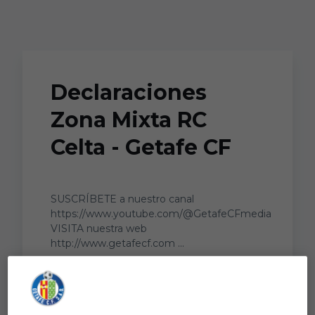
Skip to main content
Declaraciones
Zona Mixta RC
Celta - Getafe CF
SUSCRÍBETE a nuestro canal
https://www.youtube.com/@GetafeCFmedia
VISITA nuestra web
http://www.getafecf.com ...