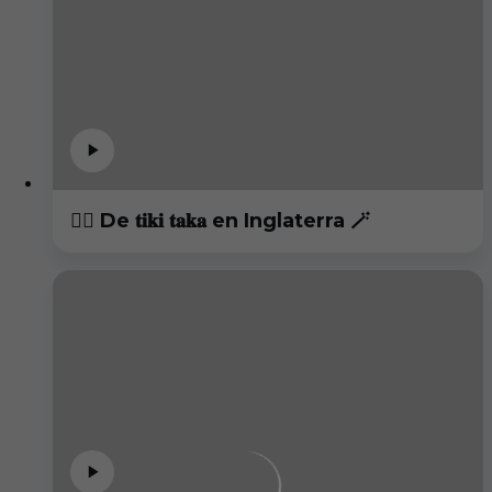
😮‍💨 De 𝐭𝐢𝐤𝐢 𝐭𝐚𝐤𝐚 en Inglaterra 🪄