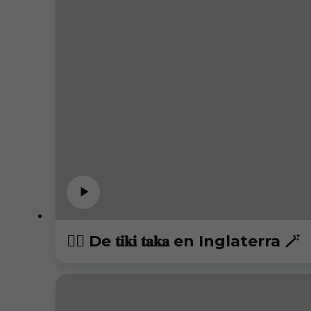
😮‍💨 De 𝐭𝐢𝐤𝐢 𝐭𝐚𝐤𝐚 en Inglaterra 🪄