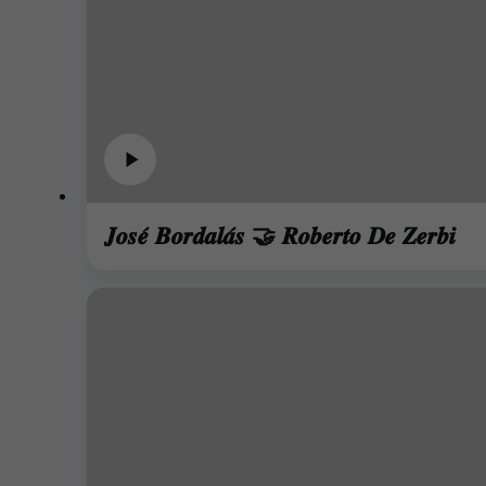
𝑱𝒐𝒔𝒆́ 𝑩𝒐𝒓𝒅𝒂𝒍𝒂́𝒔 🤝 𝑹𝒐𝒃𝒆𝒓𝒕𝒐 𝑫𝒆 𝒁𝒆𝒓𝒃𝒊