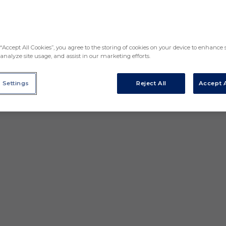
“Accept All Cookies”, you agree to the storing of cookies on your device to enhance s
analyze site usage, and assist in our marketing efforts.
 Settings
Reject All
Accept A