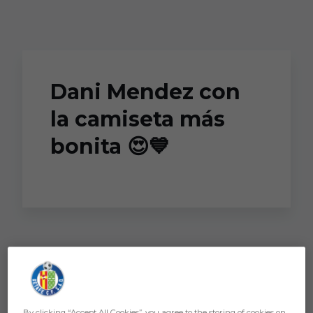
Skip to main content
Dani Mendez con
la camiseta más
bonita 😍💙
By clicking “Accept All Cookies”, you agree to the storing of cookies on