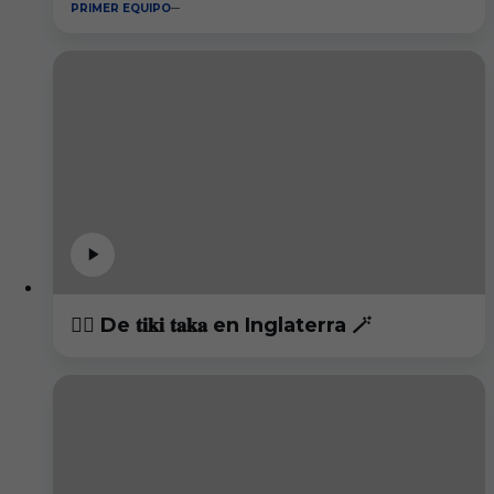
PRIMER EQUIPO
😮‍💨 De 𝐭𝐢𝐤𝐢 𝐭𝐚𝐤𝐚 en Inglaterra 🪄