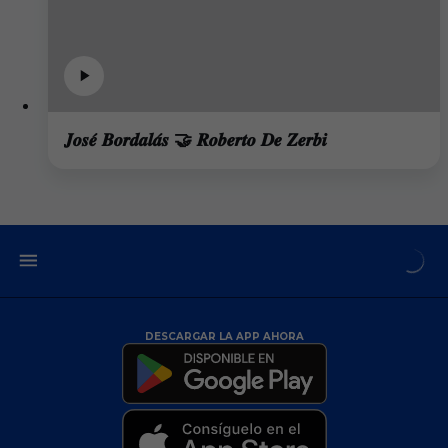
𝑱𝒐𝒔𝒆́ 𝑩𝒐𝒓𝒅𝒂𝒍𝒂́𝒔 🤝 𝑹𝒐𝒃𝒆𝒓𝒕𝒐 𝑫𝒆 𝒁𝒆𝒓𝒃𝒊
DESCARGAR LA APP AHORA