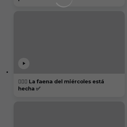
🏋🏻‍♂️ La 𝗳𝗮𝗲𝗻𝗮 del miércoles está
hecha ✅