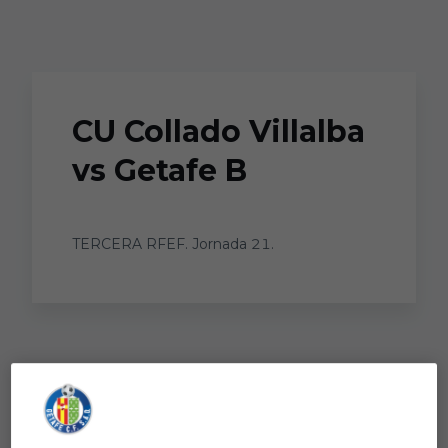
Skip to main content
CU Collado Villalba
vs Getafe B
TERCERA RFEF. Jornada 21.