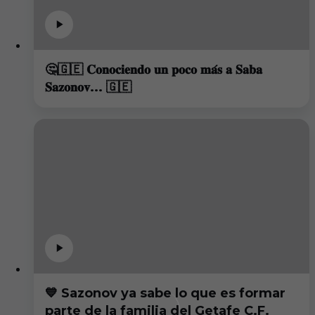
🤔🇬🇪 𝐂𝐨𝐧𝐨𝐜𝐢𝐞𝐧𝐝𝐨 𝐮𝐧 𝐩𝐨𝐜𝐨 𝐦𝐚́𝐬 𝐚 𝐒𝐚𝐛𝐚
𝐒𝐚𝐳𝐨𝐧𝐨𝐯... 🇬🇪
💙 Sazonov ya sabe lo que es formar
parte de la familia del Getafe C.F.