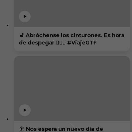
💺 Abróchense los cinturones. Es hora
de despegar 👨🏻‍✈️ #ViajeGTF
☀️ Nos espera un nuevo día de