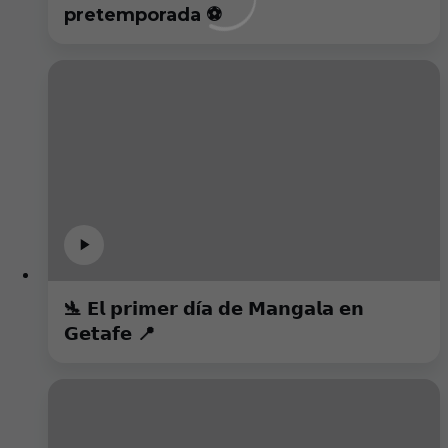
pretemporada ⚽️
🛬 𝗘𝗹 𝗽𝗿𝗶𝗺𝗲𝗿 𝗱í𝗮 𝗱𝗲 𝗠𝗮𝗻𝗴𝗮𝗹𝗮 𝗲𝗻
𝗚𝗲𝘁𝗮𝗳𝗲 📍