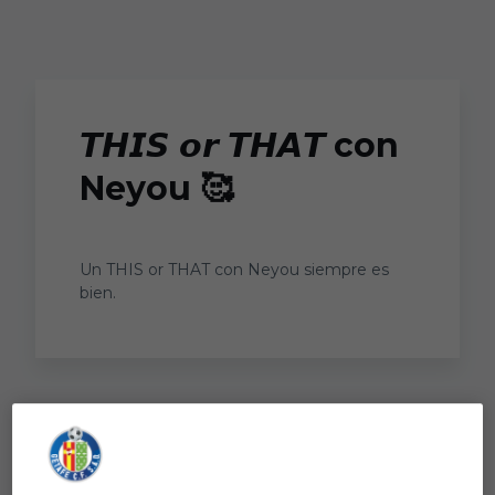
Skip to main content
𝙏𝙃𝙄𝙎 𝙤𝙧 𝙏𝙃𝘼𝙏 con
Neyou 🥰
Un THIS or THAT con Neyou siempre es
bien.