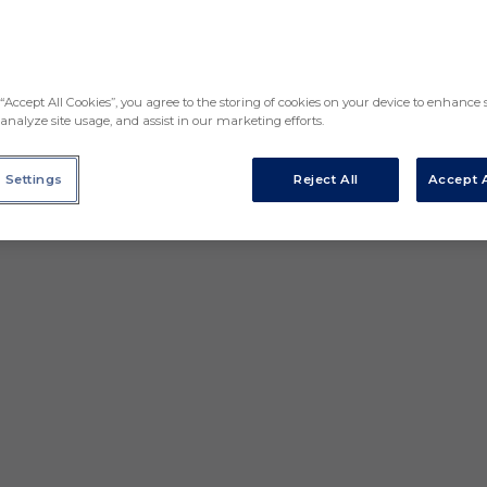
“Accept All Cookies”, you agree to the storing of cookies on your device to enhance s
analyze site usage, and assist in our marketing efforts.
 Settings
Reject All
Accept A