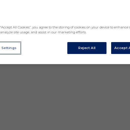
“Accept All Cookies”, you agree to the storing of cookies on your device to enhance s
analyze site usage, and assist in our marketing efforts.
 Settings
Reject All
Accept A