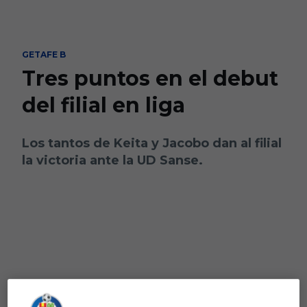
Skip to main content
GETAFE B
Tres puntos en el debut
del filial en liga
Los tantos de Keita y Jacobo dan al filial
la victoria ante la UD Sanse.