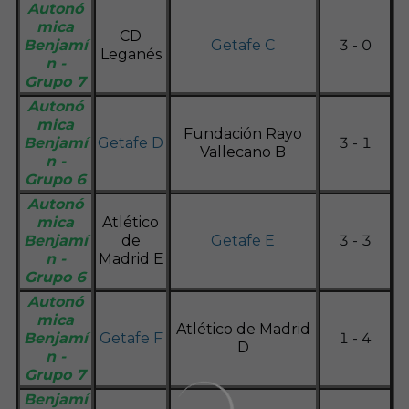
Autonó
mica
CD
Benjamí
Getafe C
3 - 0
Leganés
n -
Grupo 7
Autonó
mica
Fundación Rayo
Benjamí
Getafe D
3 - 1
Vallecano B
n -
Grupo 6
Autonó
mica
Atlético
Benjamí
de
Getafe E
3 - 3
n -
Madrid E
Grupo 6
Autonó
mica
Atlético de Madrid
Benjamí
Getafe F
1 - 4
D
n -
Grupo 7
Benjamí