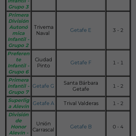
Infantil -
Grupo 3
Primera
División
Autonó
Trivema
Getafe E
3 - 2
mica
Naval
Infantil -
Grupo 2
Preferen
te
Ciudad
Getafe F
1 - 1
Infantil -
Pinto
Grupo 6
Primera
Santa Bárbara
Infantil -
Getafe G
1 - 2
Getafe
Grupo 7
Superlig
Getafe A
Trival Valderas
1 - 2
a Alevín
División
de
Unión
Honor
Getafe B
0 - 4
Carrascal
Alevín -