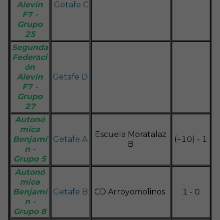
Alevín
Getafe C
F7 -
Grupo
25
Segunda
Federaci
ón
Alevín
Getafe D
F7 -
Grupo
27
Autonó
mica
Escuela Moratalaz
Benjamí
Getafe A
(+10) - 1
B
n -
Grupo 5
Autonó
mica
Benjamí
Getafe B
CD Arroyomolinos
1 - 0
n -
Grupo 8