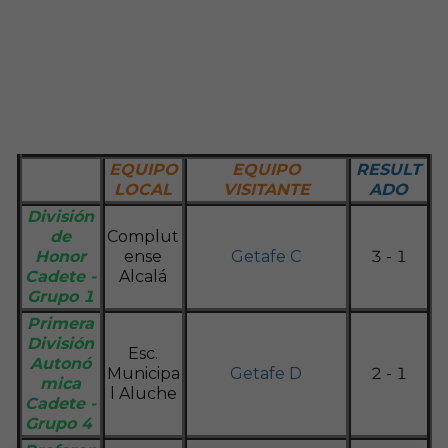
EQUIPO
EQUIPO
RESULT
LOCAL
VISITANTE
ADO
División
de
Complut
Honor
ense
Getafe C
3 - 1
Cadete -
Alcalá
Grupo 1
Primera
División
Esc.
Autonó
Municipa
Getafe D
2 - 1
mica
l Aluche
Cadete -
Grupo 4