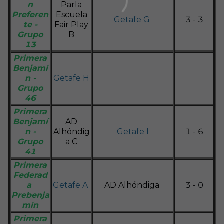
n
Parla
Preferen
Escuela
Getafe G
3 - 3
te -
Fair Play
Grupo
B
13
Primera
Benjamí
n -
Getafe H
Grupo
46
Primera
Benjamí
AD
n -
Alhóndig
Getafe I
1 - 6
Grupo
a C
41
Primera
Federad
a
Getafe A
AD Alhóndiga
3 - 0
Prebenja
mín
Primera