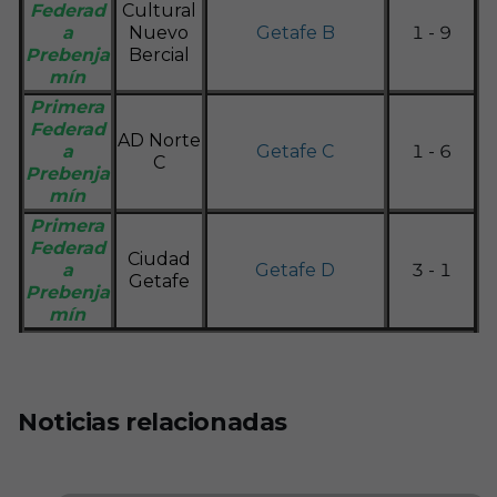
Federad
Cultural
a
Nuevo
Getafe B
1 - 9
Prebenja
Bercial
mín
Primera
Federad
AD Norte
a
Getafe C
1 - 6
C
Prebenja
mín
Primera
Federad
Ciudad
a
Getafe D
3 - 1
Getafe
Prebenja
mín
Noticias relacionadas