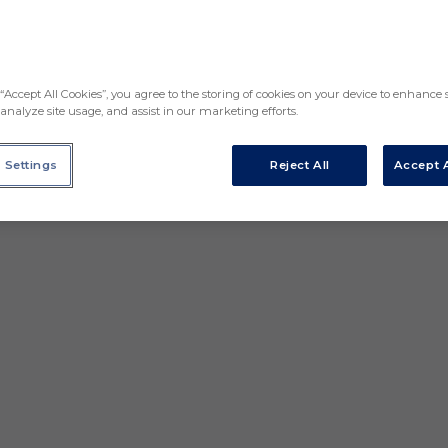
“Accept All Cookies”, you agree to the storing of cookies on your device to enhance s
analyze site usage, and assist in our marketing efforts.
 Settings
Reject All
Accept A