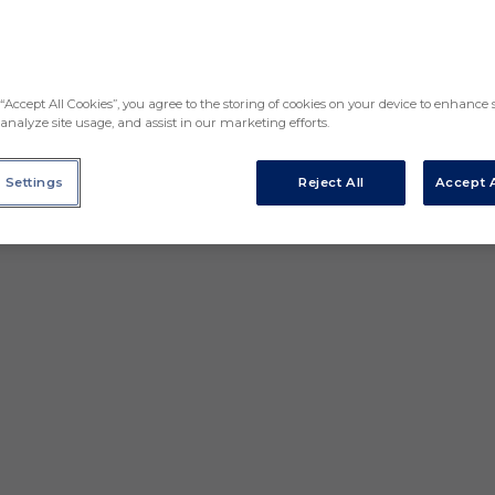
“Accept All Cookies”, you agree to the storing of cookies on your device to enhance s
analyze site usage, and assist in our marketing efforts.
 Settings
Reject All
Accept A