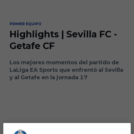
Skip to main content
PRIMER EQUIPO
Highlights | Sevilla FC -
Getafe CF
Los mejores momentos del partido de
LaLiga EA Sports que enfrentó al Sevilla
y al Getafe en la jornada 17