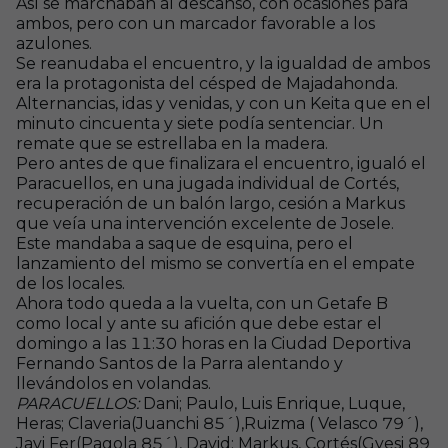
Así se marchaban al descanso, con ocasiones para
ambos, pero con un marcador favorable a los
azulones.
Se reanudaba el encuentro, y la igualdad de ambos
era la protagonista del césped de Majadahonda.
Alternancias, idas y venidas, y con un Keita que en el
minuto cincuenta y siete podía sentenciar. Un
remate que se estrellaba en la madera.
Pero antes de que finalizara el encuentro, igualó el
Paracuellos, en una jugada individual de Cortés,
recuperación de un balón largo, cesión a Markus
que veía una intervención excelente de Josele.
Este mandaba a saque de esquina, pero el
lanzamiento del mismo se convertía en el empate
de los locales.
Ahora todo queda a la vuelta, con un Getafe B
como local y ante su afición que debe estar el
domingo a las 11:30 horas en la Ciudad Deportiva
Fernando Santos de la Parra alentando y
llevándolos en volandas.
PARACUELLOS:
Dani; Paulo, Luis Enrique, Luque,
Heras; Claveria(Juanchi 85´),Ruizma ( Velasco 79´),
Javi Fer(Pagola 85´), David; Markus, Cortés(Gyesi 89