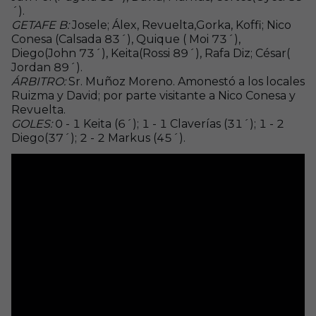
´).
GETAFE B:
Josele; Álex, Revuelta,Gorka, Koffi; Nico
Conesa (Calsada 83´), Quique ( Moi 73´),
Diego(John 73´), Keita(Rossi 89´), Rafa Diz; César(
Jordan 89´).
ÁRBITRO:
Sr. Muñoz Moreno. Amonestó a los locales
Ruizma y David; por parte visitante a Nico Conesa y
Revuelta.
GOLES:
0 - 1 Keita (6´); 1 - 1 Claverías (31´); 1 - 2
Diego(37´); 2 - 2 Markus (45´).