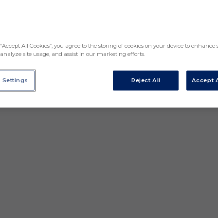
“Accept All Cookies”, you agree to the storing of cookies on your device to enhance s
analyze site usage, and assist in our marketing efforts.
 Settings
Reject All
Accept A