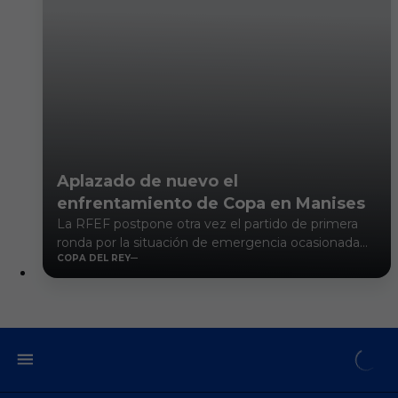
Aplazado de nuevo el
enfrentamiento de Copa en Manises
La RFEF postpone otra vez el partido de primera
ronda por la situación de emergencia ocasionada
COPA DEL REY
por la DANA en Valencia