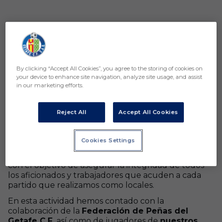
By clicking “Accept All Cookies”, you agree to the storing of cookies on
your device to enhance site navigation, analyze site usage, and assist
in our marketing efforts.
Reject All
Accept All Cookies
El martes 12 de noviembre tuvo lugar en el Estadio
Coliseum de Getafe el habitual
Simulacro del Plan
Cookies Settings
de Autoprotección
en nuestro
estadio, una acción
indispesable e innegociable, que se realiza cada año
con el objetivo de asegurar la integridad de todos
los aficionados y trabajadores que acuden a cada
partido que realizamos como locales.
En esta actividad hemos contado con la
colaboración de la
Federación de Peñas del
Getafe C.F.
así como de jugadores de
nuestros