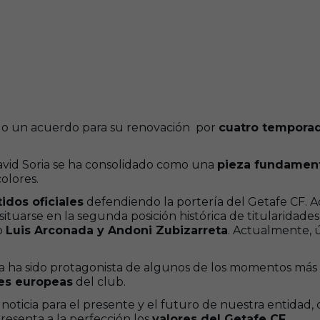
ado un acuerdo para su renovación por
cuatro tempora
avid Soria se ha consolidado como una
pieza fundamen
olores.
idos oficiales
defendiendo la portería del Getafe CF. A
 situarse en la segunda posición histórica de titularidad
o
Luis Arconada y Andoni Zubizarreta
. Actualmente, 
 ha sido protagonista de algunos de los momentos más im
nes europeas
del club.
noticia para el presente y el futuro de nuestra entida
resenta a la perfección los
valores del Getafe CF.