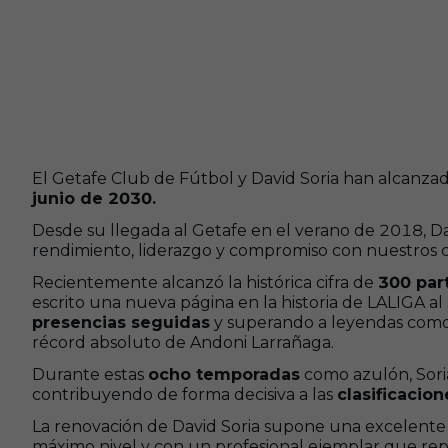
El Getafe Club de Fútbol y David Soria han alcanz
junio de 2030.
Desde su llegada al Getafe en el verano de 2018, D
rendimiento, liderazgo y compromiso con nuestros c
Recientemente alcanzó la histórica cifra de
300 part
escrito una nueva página en la historia de LALIGA al
presencias seguidas
y superando a leyendas com
récord absoluto de Andoni Larrañaga.
Durante estas
ocho temporadas
como azulón, Soria
contribuyendo de forma decisiva a las
clasificacio
La renovación de David Soria supone una excelente 
máximo nivel y con un profesional ejemplar que rep