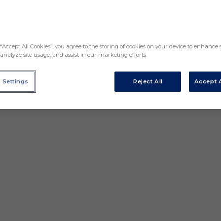
“Accept All Cookies”, you agree to the storing of cookies on your device to enhance s
analyze site usage, and assist in our marketing efforts.
 Settings
Reject All
Accept A