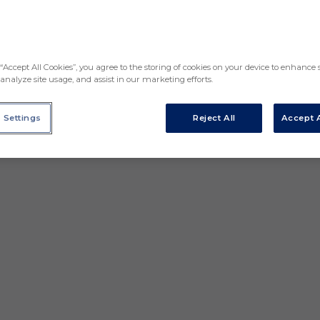
“Accept All Cookies”, you agree to the storing of cookies on your device to enhance s
analyze site usage, and assist in our marketing efforts.
 Settings
Reject All
Accept A