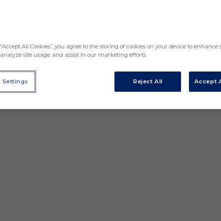
“Accept All Cookies”, you agree to the storing of cookies on your device to enhance s
analyze site usage, and assist in our marketing efforts.
 Settings
Reject All
Accept A