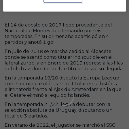
El 14 de agosto de 2017 llegó procedente del
Nacional de Montevideo firmando por seis
temporadas. En su primer año aparticipó en 4
partidos y anotó 1 gol.
En julio de 2018 se marcha cedido al Albacete,
donde se asentó como titular indiscutible en el
lateral zurdo, y en Enero de 2019 regresó a las filas
del club azulón donde fue titular desde su llegada.
En la temporada 19/20 disputó la Europa League
con el equipo azulón​, siendo titular en la histórica
eliminatoria frente al Ajax de Amsterdam en la que
el Getafe eliminó al equipo holandés.
En la temporada 21/22 llegó a debutar con la
selección absoluta de Uruguay, disputando un
total de 3 partidos.
En verano de 2022, el jugador se marchó al SSC