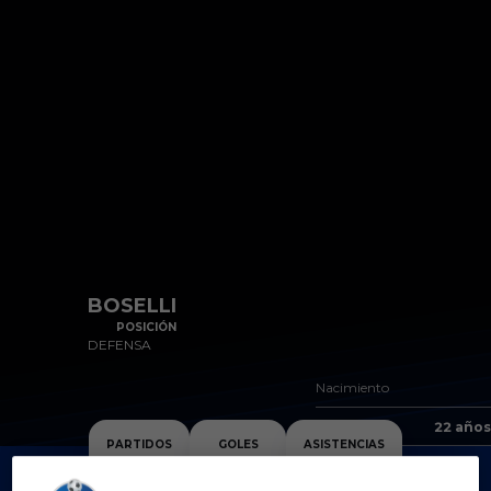
Skip to main content
BOSELLI
POSICIÓN
DEFENSA
Nacimiento
Edad
22 años
PARTIDOS
GOLES
ASISTENCIAS
0
0
0