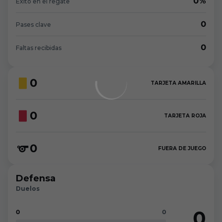
0%
Éxito en el regate
0
Pases clave
0
Faltas recibidas
0
TARJETA AMARILLA
0
TARJETA ROJA
0
FUERA DE JUEGO
Defensa
Duelos
0
0
0