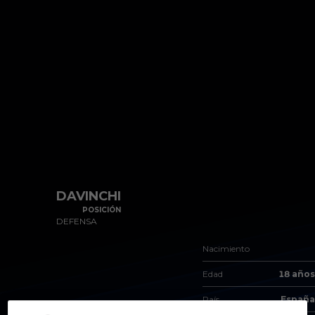
Skip to main content
DAVINCHI
POSICIÓN
DEFENSA
Nacimiento
Edad
18 años
País
España