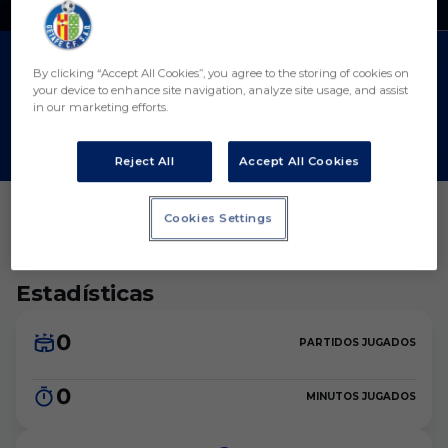
Nacionalidad
PARTIDOS
GOLES
ASISTENCIAS
0
0
0
By clicking “Accept All Cookies”, you agree to the storing of cookies on
your device to enhance site navigation, analyze site usage, and assist
in our marketing efforts.
Reject All
Accept All Cookies
Cookies Settings
Estadísticas
0
PARTIDOS JUGADOS
0
MINUTOS JUGADOS