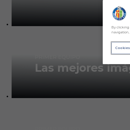
By clicking 
navigation, 
Cookies
PRIMER EQUIPO
Las mejores imág
PRIMER EQUIPO