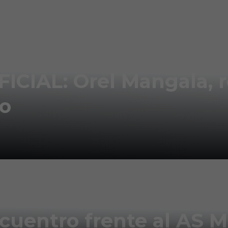
IAL: Orel Mangala, re
po
uentro frente al AS 