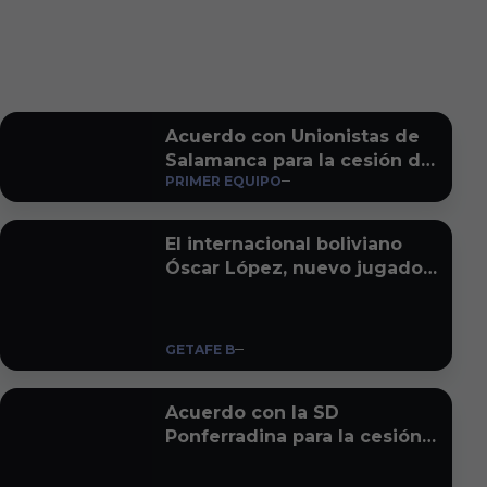
Acuerdo con Unionistas de
Salamanca para la cesión de
PRIMER EQUIPO
Gorka Rivera
El internacional boliviano
Óscar López, nuevo jugador
del Getafe B
GETAFE B
Acuerdo con la SD
Ponferradina para la cesión
de Vlad Kysil