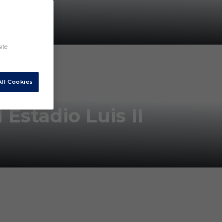
ite
ll Cookies
Estadio Luis II