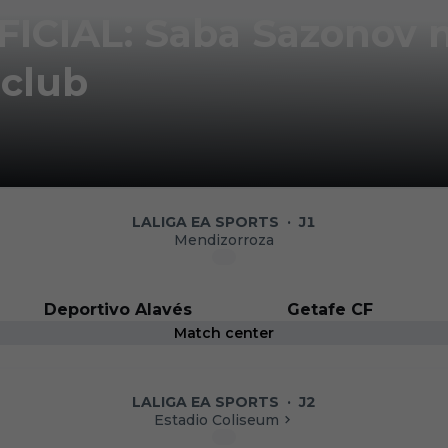
CIAL: Saba Sazonov 
 club
LALIGA EA SPORTS
·
J1
Mendizorroza
: "Tenemos un gran equi
Deportivo Alavés
Getafe CF
Match center
a familia"
LALIGA EA SPORTS
·
J2
Estadio Coliseum