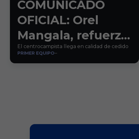
COMUNICADO
OFICIAL: Orel
Mangala, refuerzo
para el centro del
El centrocampista llega en calidad de cedido
PRIMER EQUIPO
campo